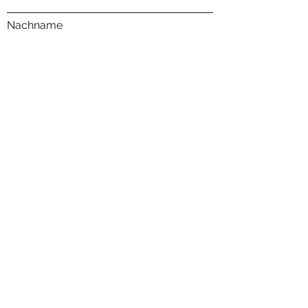
Nachname
E-Mail-Adresse
Egal ob positives oder negatives. Nur
her damit.
Wie zufrieden bist du mit dem Produkt?
*
Sehr zufrieden