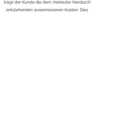
trägt der Kunde die dem Verkäufer hierdurch
entstehenden angemessenen Kosten. Dies
gilt im Hinblick auf die Kosten für die
Hinsendung nicht, wenn der Kunde sein
Widerrufsrecht wirksam ausübt. Für die
Rücksendekosten gilt bei wirksamer
Ausübung des Widerrufsrechts durch den
Kunden die in der Widerrufsbelehrung des
Verkäufers hierzu getroffene Regelung.
5.3 Selbstabholung ist aus logistischen
Gründen nicht möglich.
6) Eigentumsvorbehalt
Tritt der Verkäufer in Vorleistung, behält er
sich bis zur vollständigen Bezahlung des
geschuldeten Kaufpreises das Eigentum an
der gelieferten Ware vor.
7) Mängelhaftung (Gewährleistung)